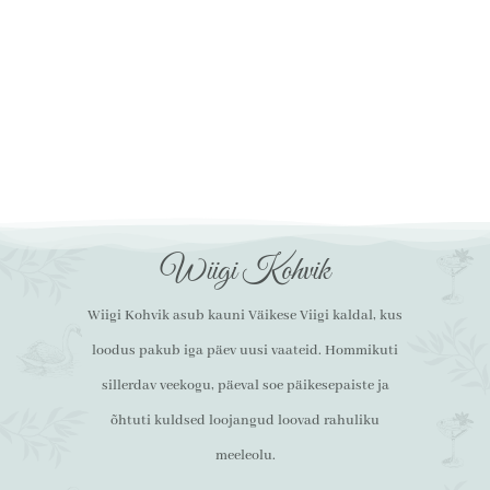
Wiigi Kohvik
Wiigi Kohvik asub kauni Väikese Viigi kaldal, kus
loodus pakub iga päev uusi vaateid. Hommikuti
sillerdav veekogu, päeval soe päikesepaiste ja
õhtuti kuldsed loojangud loovad rahuliku
meeleolu.