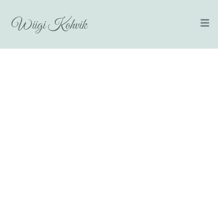
Wiigi Kohvik